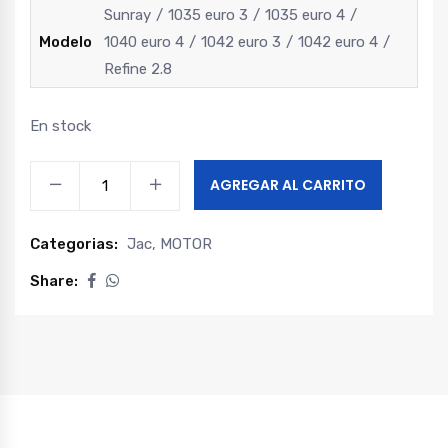
Sunray
1035 euro 3
1035 euro 4
Modelo
1040 euro 4
1042 euro 3
1042 euro 4
Refine 2.8
En stock
Guia
AGREGAR AL CARRITO
piñon
distribucion
Categorias:
Jac
,
MOTOR
b
sunray
Share:
-
camion
liviano
euro
3
-