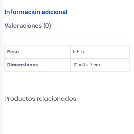
euro
Información adicional
4
quantity
Valoraciones (0)
Peso
0,5 kg
Dimensiones
10 × 8 × 7 cm
Productos relacionados