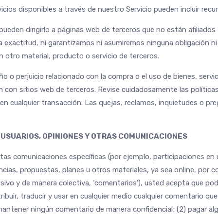
cios disponibles a través de nuestro Servicio pueden incluir recu
 pueden dirigirlo a páginas web de terceros que no están afiliad
la exactitud, ni garantizamos ni asumiremos ninguna obligación ni
 otro material, producto o servicio de terceros.
o perjuicio relacionado con la compra o el uso de bienes, servic
n con sitios web de terceros. Revise cuidadosamente las políticas
en cualquier transacción. Las quejas, reclamos, inquietudes o p
 USUARIOS, OPINIONES Y OTRAS COMUNICACIONES
ertas comunicaciones específicas (por ejemplo, participaciones en 
ncias, propuestas, planes u otros materiales, ya sea online, por co
ivo y de manera colectiva, ‘comentarios’), usted acepta que po
distribuir, traducir y usar en cualquier medio cualquier comentario 
mantener ningún comentario de manera confidencial; (2) pagar al