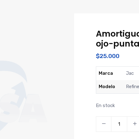
Amortigua
ojo-punt
$
25.000
Marca
Jac
Modelo
Refine
En stock
Amortiguador
delantero
refine