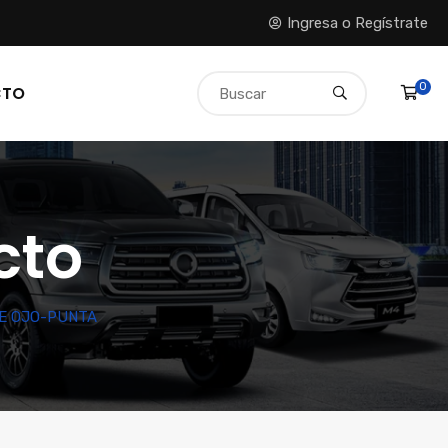
Ingresa o Regístrate
0
CTO
cto
E OJO-PUNTA