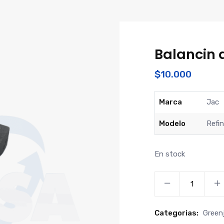
Balancin a
$
10.000
Marca
Jac
Modelo
Refin
En stock
Balancin
admision
(
Categorias:
Green
corto