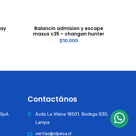
ray
Balancin admision y escape
maxus c35 – changan hunter
$
10.000
Contactános
a SpA
Avda La Vilana 18501, Bodega B30,
Lampa
ventas@olpesa.cl