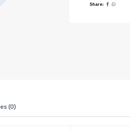
)
Share:
quantity
es (0)