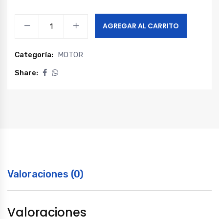
JUEGO
AGREGAR AL CARRITO
PISTONES
MAXUS
Categoría:
MOTOR
C35
quantity
Share:
Valoraciones (0)
Valoraciones