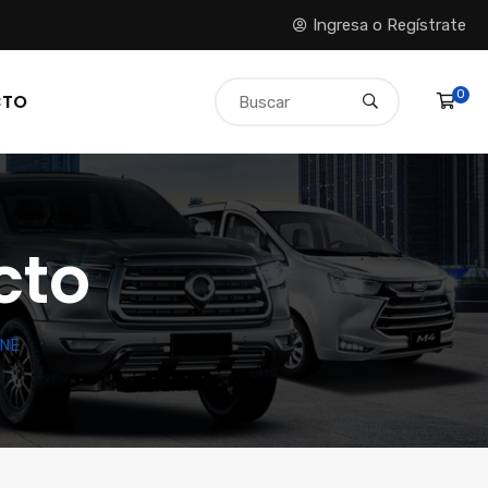
Ingresa o Regístrate
0
CTO
cto
INE