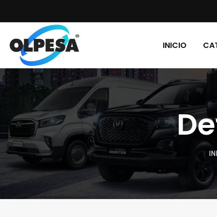
INICIO
CA
De
IN