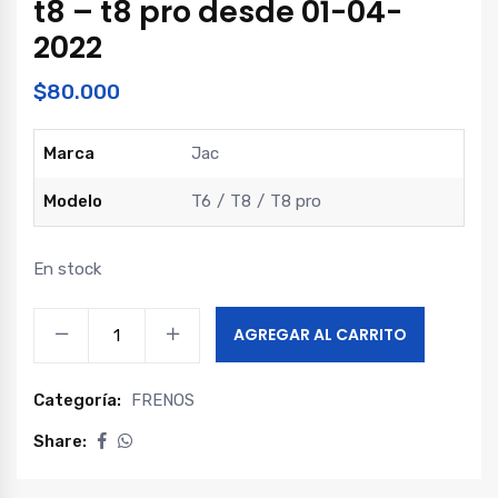
t8 – t8 pro desde 01-04-
2022
$
80.000
Marca
Jac
Modelo
T6
T8
T8 pro
En stock
Disco
AGREGAR AL CARRITO
freno
delantero
Categoría:
FRENOS
t6
-
Share:
t8