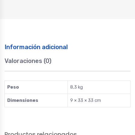
-
t8
pro
desde
01-
04-
Información adicional
2022
quantity
Valoraciones (0)
Peso
8,3 kg
Dimensiones
9 × 33 × 33 cm
Productos relacionados