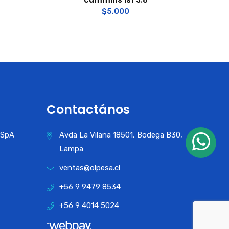
$
5.000
Contactános
a SpA
Avda La Vilana 18501, Bodega B30,
Lampa
ventas@olpesa.cl
+56 9 9479 8534
+56 9 4014 5024