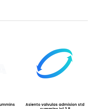
 cummins
Asiento valvulas admision std
cummins isf 3.8