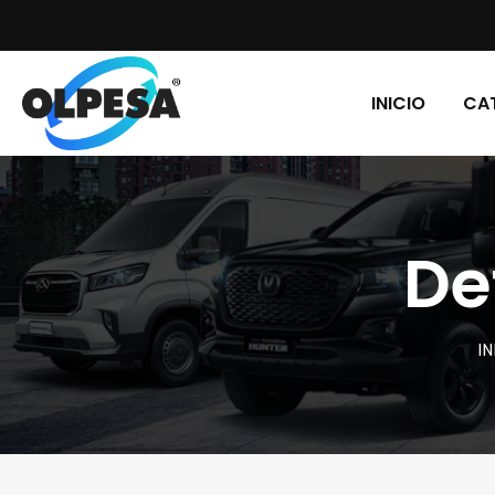
INICIO
CA
De
IN