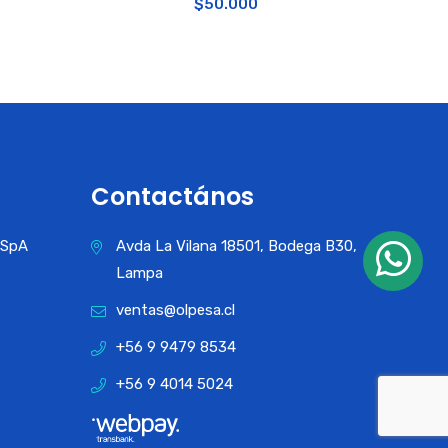
$
50.000
Contactános
a SpA
Avda La Vilana 18501, Bodega B30,
Lampa
ventas@olpesa.cl
+56 9 9479 8534
+56 9 4014 5024