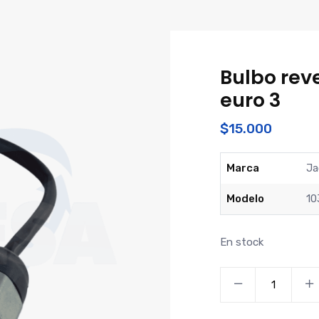
Bulbo rev
euro 3
$
15.000
Marca
Ja
Modelo
10
En stock
Bulbo
reversa
camion