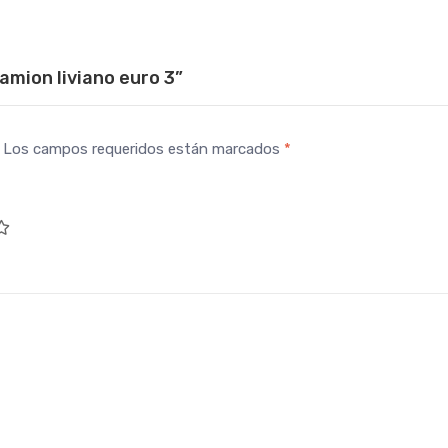
amion liviano euro 3”
Los campos requeridos están marcados
*