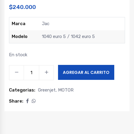
$
240.000
Marca
Jac
Modelo
1040 euro 5
1042 euro 5
En stock
Bomba
AGREGAR AL CARRITO
aceite
camion
Categorias:
Greenjet
,
MOTOR
liviano
euro
Share:
5
quantity