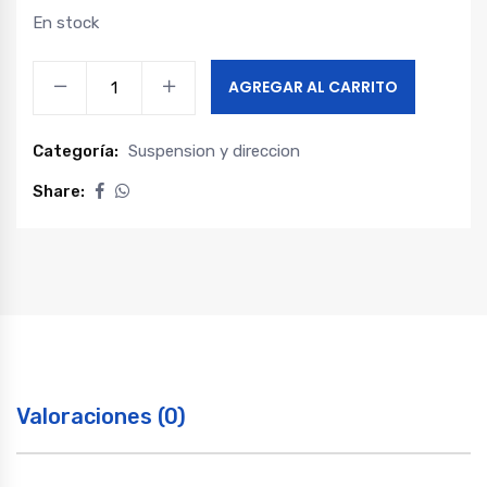
En stock
Bandeja
AGREGAR AL CARRITO
inferior
izquierda
Categoría:
Suspension y direccion
recta
foton
Share:
midi
quantity
Valoraciones (0)