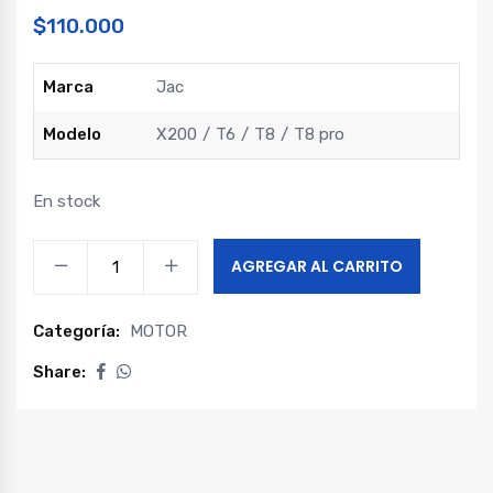
$
110.000
Marca
Jac
Modelo
X200
T6
T8
T8 pro
En stock
Viscoso
AGREGAR AL CARRITO
con
aspa
Categoría:
MOTOR
x200
-
Share:
t6
-
t8
-