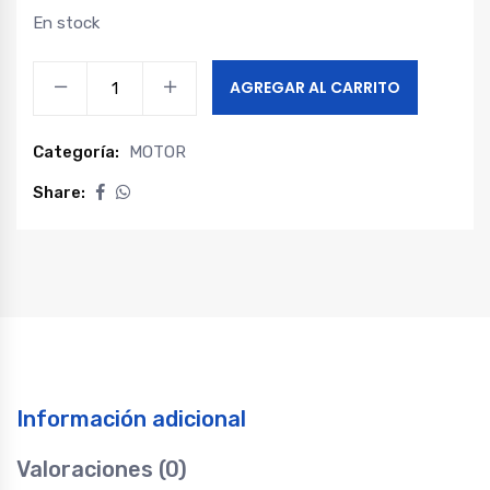
En stock
VALVULA
AGREGAR AL CARRITO
ADMISION
GREAT
Categoría:
MOTOR
WALL
POER
Share:
quantity
Información adicional
Valoraciones (0)