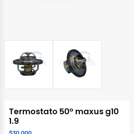
Termostato 50° maxus g10
1.9
$
30.000