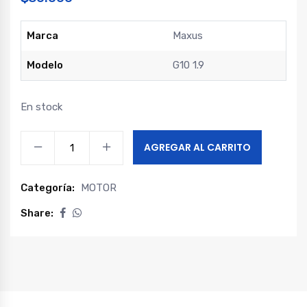
Marca
Maxus
Modelo
G10 1.9
En stock
Termostato
AGREGAR AL CARRITO
50°
maxus
Categoría:
MOTOR
g10
1.9
Share:
quantity