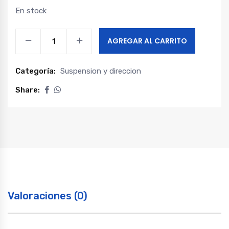
En stock
Terminal
AGREGAR AL CARRITO
direccion
derecho
Categoría:
Suspension y direccion
t60
2.8
Share:
-
t60
2.0
quantity
Valoraciones (0)