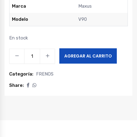
Marca
Maxus
Modelo
V90
En stock
Switch
AGREGAR AL CARRITO
freno
maxus
Categoría:
FRENOS
v90
quantity
Share: