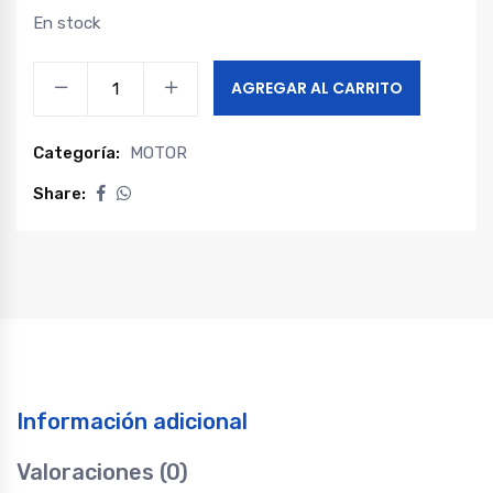
En stock
Sensor
AGREGAR AL CARRITO
temperatura
escape
Categoría:
MOTOR
maxus
c35
Share:
quantity
Información adicional
Valoraciones (0)