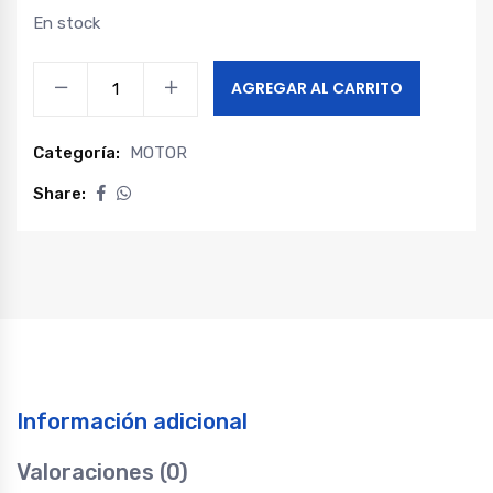
En stock
Sensor
AGREGAR AL CARRITO
temperatura
doc
Categoría:
MOTOR
changan
hunter
Share:
quantity
Información adicional
Valoraciones (0)