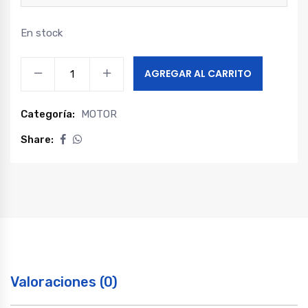
En stock
Sensor
AGREGAR AL CARRITO
presion
aceite
Categoría:
MOTOR
foton
tm3
Share:
1.5
-
tm3
1.6
-
tm5
1.6
Valoraciones (0)
quantity