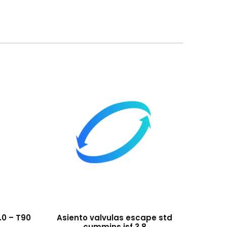
0 – T90
Asiento valvulas escape std
cummins isf 3.8