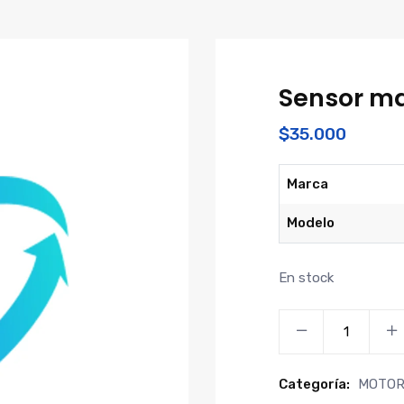
Sensor ma
$
35.000
Marca
Modelo
En stock
Sensor
maf
maxus
Categoría:
MOTO
t60