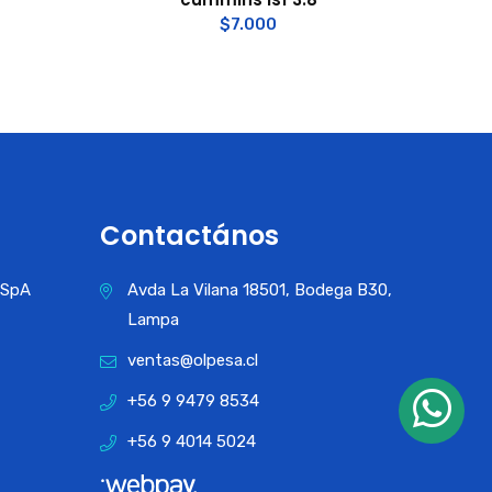
$
7.000
Contactános
a SpA
Avda La Vilana 18501, Bodega B30,
Lampa
ventas@olpesa.cl
+56 9 9479 8534
+56 9 4014 5024