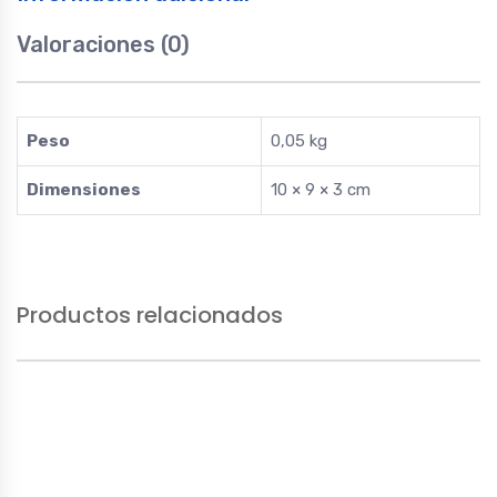
2.0
-
Valoraciones (0)
g10
2.0
quantity
Peso
0,05 kg
Dimensiones
10 × 9 × 3 cm
Productos relacionados