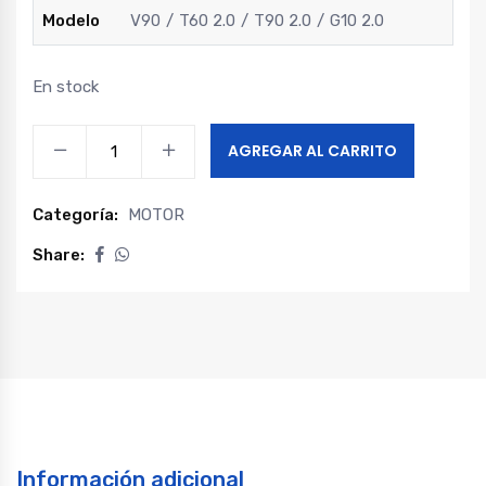
Modelo
V90
T60 2.0
T90 2.0
G10 2.0
En stock
Sensor
AGREGAR AL CARRITO
enfriador
egr
Categoría:
MOTOR
alta
presión
Share:
maxus
v90
-
t60
2.0
-
t90
Información adicional