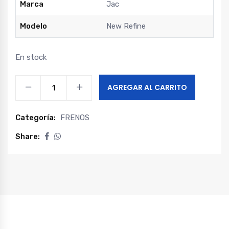
Marca
Jac
Modelo
New Refine
En stock
SENSOR
AGREGAR AL CARRITO
ABS
DELANTERO
Categoría:
FRENOS
IZQUIERDO
PARA
Share:
FRENOS
DE
DISCO
EN
LAS
4