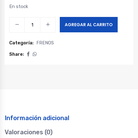
En stock
Sensor
AGREGAR AL CARRITO
abs
delantero
Categoría:
FRENOS
izquierdo
maxus
Share:
v90
quantity
Información adicional
Valoraciones (0)