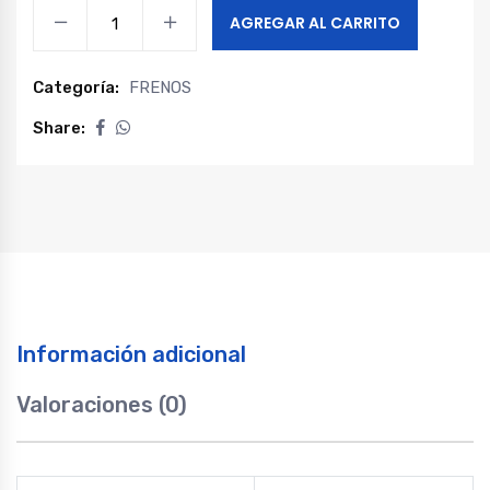
Retén
AGREGAR AL CARRITO
eje
palier
Categoría:
FRENOS
maxus
v90
Share:
quantity
Información adicional
Valoraciones (0)