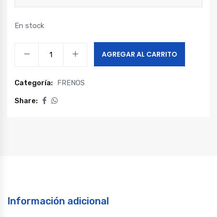
En stock
Reten
AGREGAR AL CARRITO
eje
palier
Categoría:
FRENOS
lado
rodamiento
Share:
changan
hunter
quantity
Información adicional