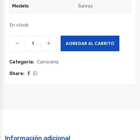
Modelo
Sunray
En stock
Rejilla
AGREGAR AL CARRITO
central
inferior
Categoría:
Carroceria
parachoque
delantero
Share:
sunray
quantity
Información adicional