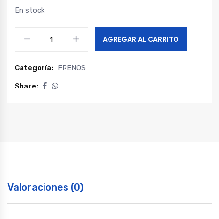
En stock
Piola
AGREGAR AL CARRITO
freno
de
Categoría:
FRENOS
mano
central
Share:
t6
-
t8
quantity
Valoraciones (0)