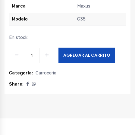
Marca
Maxus
Modelo
C35
En stock
Optico
AGREGAR AL CARRITO
derecho
maxus
Categoría:
Carroceria
c35
quantity
Share: