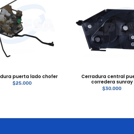
dura puerta lado chofer
Cerradura central pu
corredera sunray
$
25.000
$
30.000