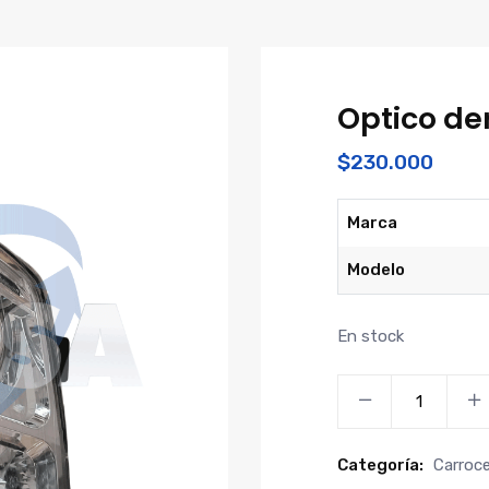
Optico de
$
230.000
Marca
Modelo
En stock
Optico
derecho
maxus
Categoría:
Carroce
c35