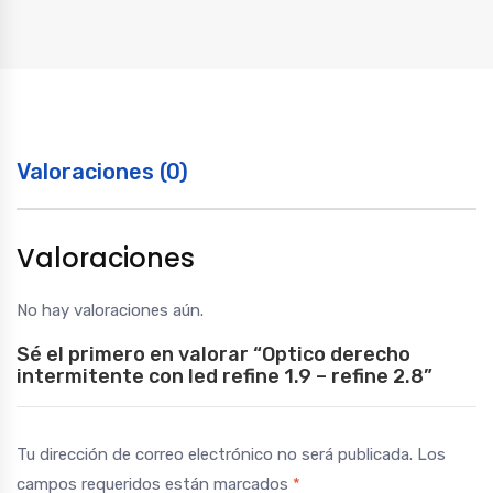
1.9
-
refine
2.8
quantity
Valoraciones (0)
Valoraciones
No hay valoraciones aún.
Sé el primero en valorar “Optico derecho
intermitente con led refine 1.9 – refine 2.8”
Tu dirección de correo electrónico no será publicada.
Los
campos requeridos están marcados
*