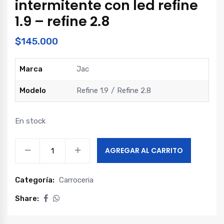
intermitente con led refine
1.9 – refine 2.8
$
145.000
Marca
Jac
Modelo
Refine 1.9
Refine 2.8
En stock
Optico
AGREGAR AL CARRITO
derecho
intermitente
Categoría:
Carroceria
con
led
Share:
refine