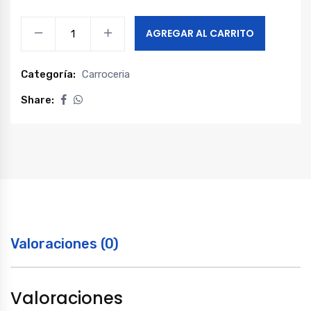
Neblinero
AGREGAR AL CARRITO
izquierdo
foton
Categoría:
Carroceria
g7
quantity
Share:
Valoraciones (0)
Valoraciones