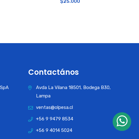
$
25.000
Contactános
a SpA
Avda La Vilana 18501, Bodega B30,
Lampa
ventas@olpesa.cl
+56 9 9479 8534
+56 9 4014 5024