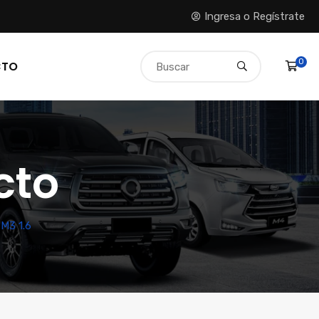
Ingresa o Regístrate
0
CTO
cto
M3 1.6