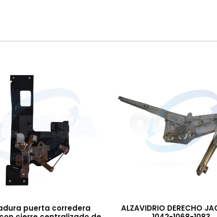
adura puerta corredera
ALZAVIDRIO DERECHO JAC
con cierre centralizado de
1042-1068-1083