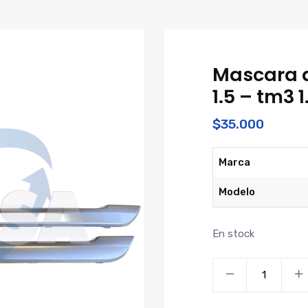
Mascara d
1.5 – tm3 1
$
35.000
Marca
Modelo
En stock
Mascara
delantera
foton