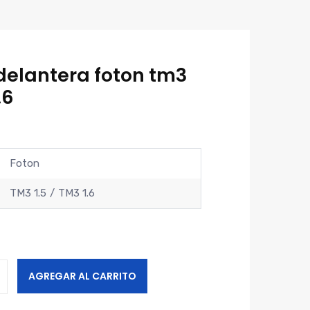
elantera foton tm3
.6
Foton
TM3 1.5
TM3 1.6
AGREGAR AL CARRITO