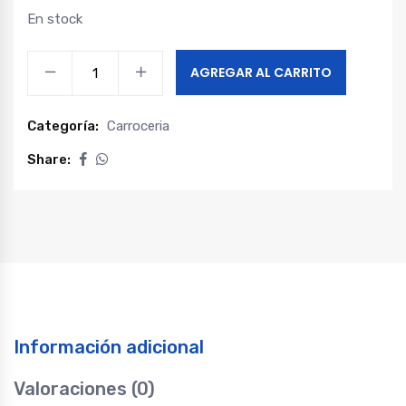
En stock
Manilla
AGREGAR AL CARRITO
exterior
puerta
Categoría:
Carroceria
corredera
sunray
Share:
quantity
Información adicional
Valoraciones (0)