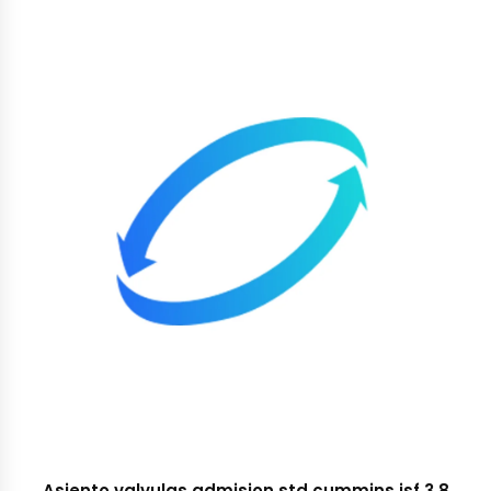
Asiento valvulas admision std cummins isf 3.8