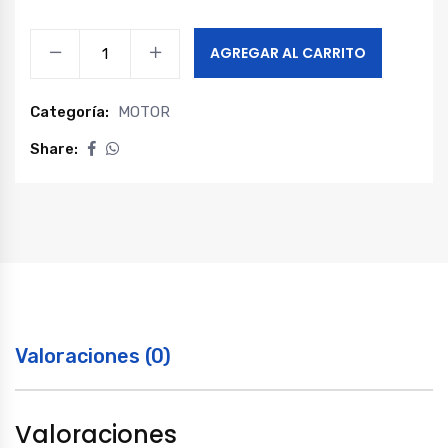
Manguera
AGREGAR AL CARRITO
salida
radiador
Categoría:
MOTOR
x200
quantity
Share:
Valoraciones (0)
Valoraciones