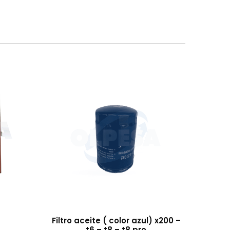
Filtro aceite ( color azul) x200 –
t6 – t8 – t8 pro