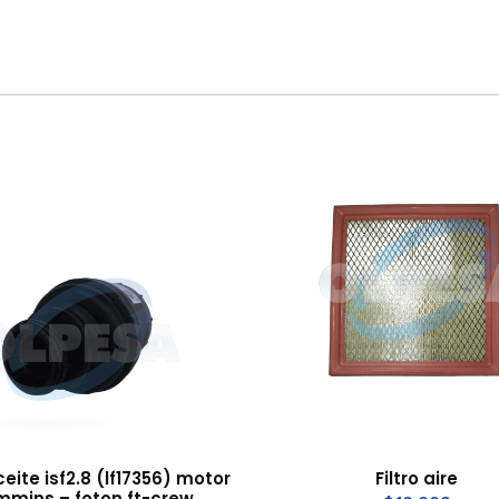
aceite isf2.8 (lf17356) motor
Filtro aire
mmins – foton ft-crew