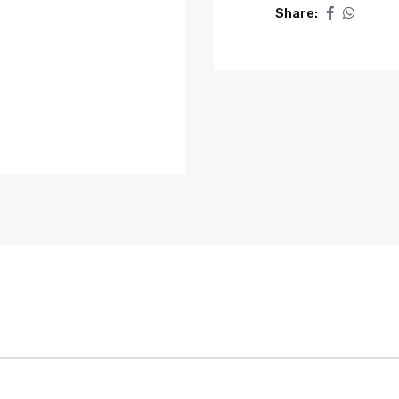
quantity
Share: