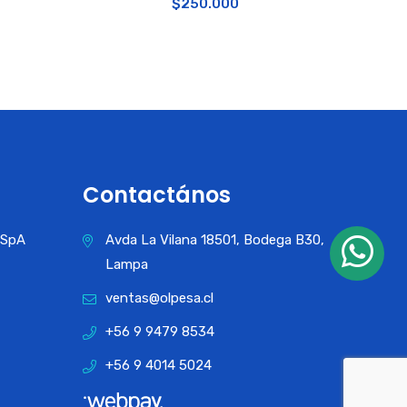
$
250.000
Contactános
a SpA
Avda La Vilana 18501, Bodega B30,
Lampa
ventas@olpesa.cl
+56 9 9479 8534
+56 9 4014 5024