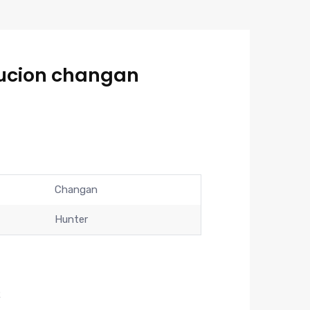
ibucion changan
Changan
Hunter
R