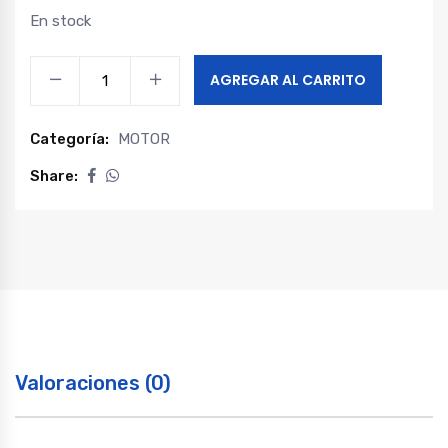
En stock
JUEGO
AGREGAR AL CARRITO
PISTONES
JAC
Categoría:
MOTOR
X200
-
Share:
T6
-
T8
-
T8
PRO
quantity
Valoraciones (0)