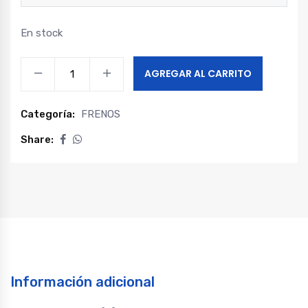
En stock
Juego
AGREGAR AL CARRITO
pastillas
de
Categoría:
FRENOS
freno
traseras
Share:
changan
hunter
quantity
Información adicional