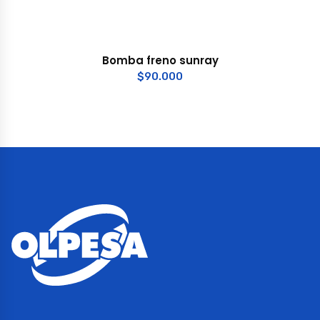
Bomba freno sunray
$
90.000