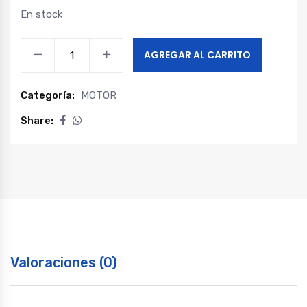
En stock
JUEGO
AGREGAR AL CARRITO
METAL
BIELA
Categoría:
MOTOR
FOTON
TM3
Share:
1.6
-
TM5
1.6
quantity
Valoraciones (0)