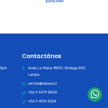
$
250.000
Contactános
a SpA
Avda La Vilana 18501, Bodega B30,
Lampa
ventas@olpesa.cl
+56 9 9479 8534
+56 9 4014 5024