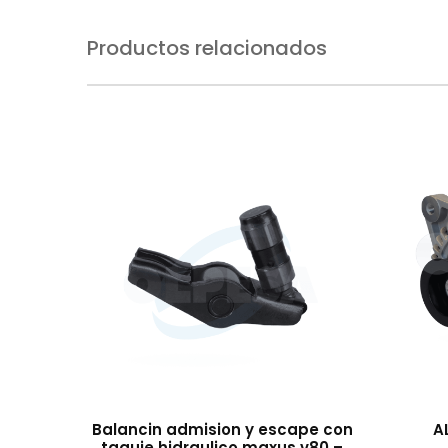
Productos relacionados
Balancin admision y escape con
A
taquie hidraulico maxus v80 –