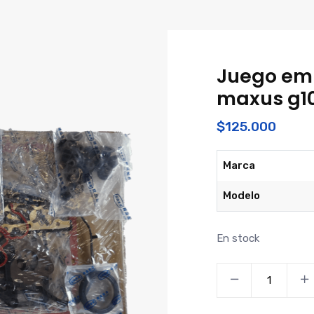
Juego em
maxus g1
$
125.000
Marca
Modelo
En stock
Juego
empaquetaduras
maxus