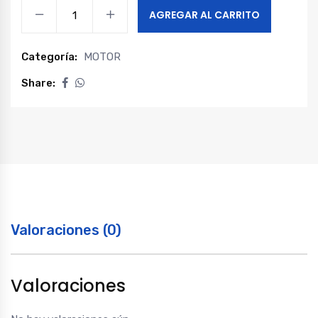
Intercooler
AGREGAR AL CARRITO
maxus
g10
Categoría:
MOTOR
1.9
quantity
Share:
Valoraciones (0)
Valoraciones