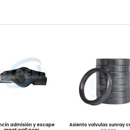
ncín admisión y escape
Asiento valvulas sunray
great wall poer