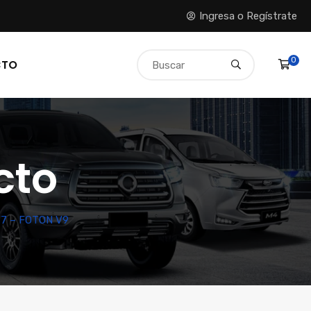
Ingresa o Regístrate
0
CTO
cto
V7 – FOTON V9