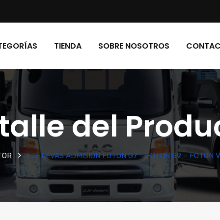
TEGORÍAS
TIENDA
SOBRE NOSOTROS
CONTA
talle del Produ
TOR
EJE LEVAS ADMISION FOTON G7 – FOTON G9 – FOTON 