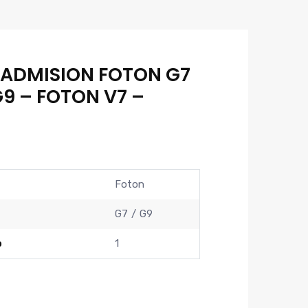
 ADMISION FOTON G7
9 – FOTON V7 –
Foton
G7
G9
o
1