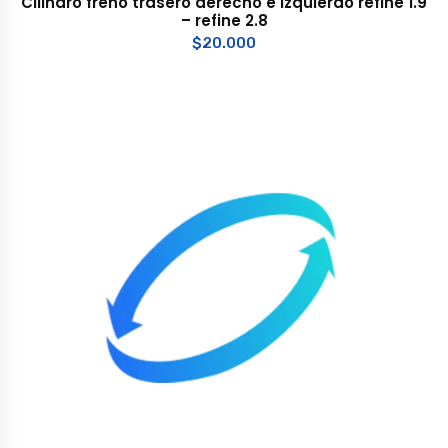
Cilindro freno trasero derecho e izquierdo refine 1.9
– refine 2.8
$
20.000