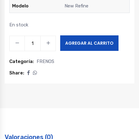
Modelo
New Refine
En stock
Disco
AGREGAR AL CARRITO
freno
delantero
Categoría:
FRENOS
new
refine
Share:
version
con
tambor
trasero
quantity
Valoraciones (0)