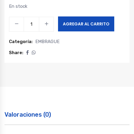
En stock
Cruceta
AGREGAR AL CARRITO
cardan
maxus
Categoría:
EMBRAGUE
g10
1.9
Share:
-
g10
2.0
quantity
Valoraciones (0)