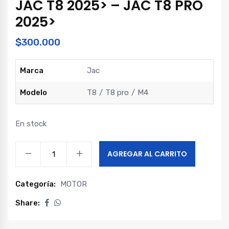
JAC T8 2025> – JAC T8 PRO
2025>
$
300.000
Marca
Jac
Modelo
T8
T8 pro
M4
En stock
BOMBA
AGREGAR AL CARRITO
ACEITE
M4
Categoría:
MOTOR
2023>
-
Share:
JAC