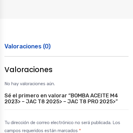
T8
2025>
-
JAC
T8
PRO
Valoraciones (0)
2025>
quantity
Valoraciones
No hay valoraciones aún.
Sé el primero en valorar “BOMBA ACEITE M4
2023> – JAC T8 2025> – JAC T8 PRO 2025>”
Tu dirección de correo electrónico no será publicada.
Los
campos requeridos están marcados
*