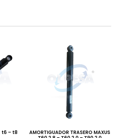
t6 – t8
AMORTIGUADOR TRASERO MAXUS
T60 2.8 – T60 2.0 – T90 2.0