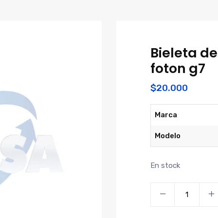
Bieleta d
foton g7
$
20.000
Marca
Modelo
En stock
Bieleta
delantera
izquierda