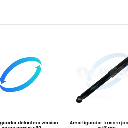
guador delantero version
Amortiguador trasero jac 
cargo maxus v90
– t8 pro