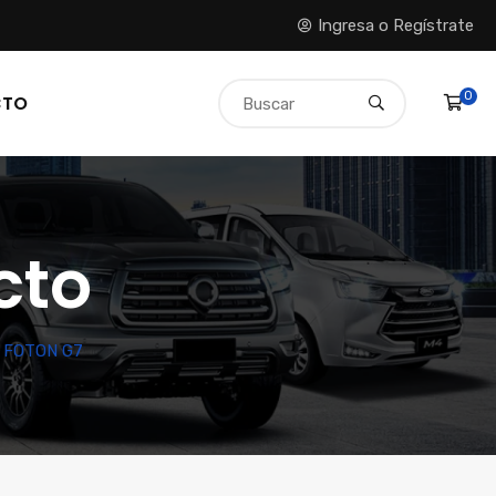
Ingresa o Regístrate
0
CTO
cto
 FOTON G7