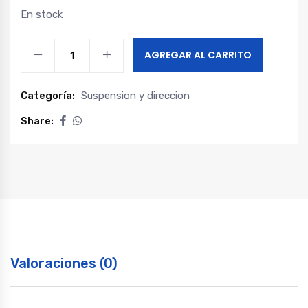
En stock
Bieleta
AGREGAR AL CARRITO
delantera
derecha
Categoría:
Suspension y direccion
maxus
g10
Share:
quantity
Valoraciones (0)